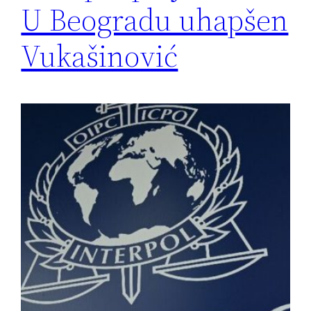
U Beogradu uhapšen
Vukašinović