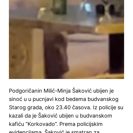
Podgoričanin Milić-Minja Šaković ubijen je
sinoć u u pucnjavi kod bedema budvanskog
Starog grada, oko 23.40 časova. Iz policije su
kazali da je Šaković ubijen u budvanskom
kafiću “Korkovado”. Prema policijskim
evidencijama, Šaković je smatran za