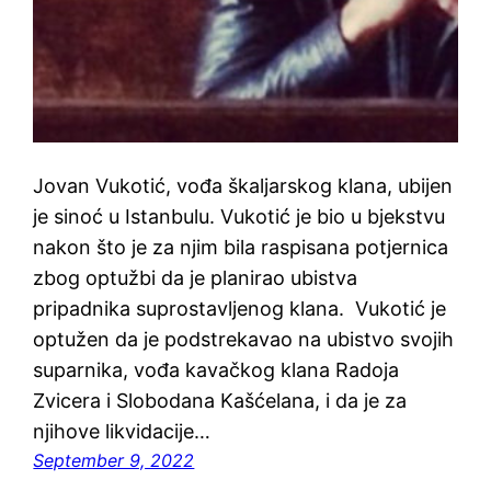
Jovan Vukotić, vođa škaljarskog klana, ubijen
je sinoć u Istanbulu. Vukotić je bio u bjekstvu
nakon što je za njim bila raspisana potjernica
zbog optužbi da je planirao ubistva
pripadnika suprostavljenog klana. Vukotić je
optužen da je podstrekavao na ubistvo svojih
suparnika, vođa kavačkog klana Radoja
Zvicera i Slobodana Kašćelana, i da je za
njihove likvidacije…
September 9, 2022