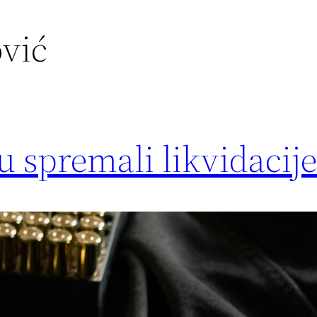
vić
 spremali likvidacij