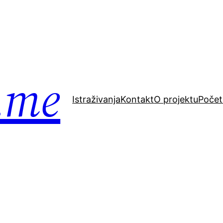
.me
Istraživanja
Kontakt
O projektu
Poče