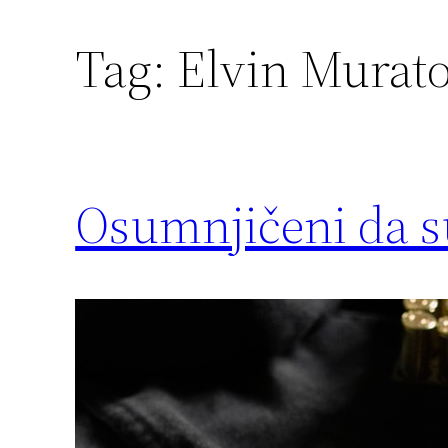
Tag:
Elvin Murato
Osumnjičeni da su